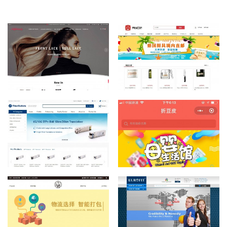
Fiberoutlets光通
豆皮小程序电商
信产品批发交易
平台
平台
代盟海外代购服
Eurofitca线上交
务平台
易平台