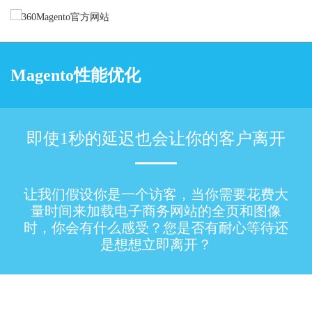
Magento服务
Magento性能优化
Magento网站设计
Magento网站开发
Magento迁移
Magento性能优化
即使1秒的延迟也会让你的客户离开
Magento App开发
Magento技术支持
让我们假设你是一个访客，当你需要花费大
精选案例
量时间来加载电子商务网站的全页和图像
时，你会有什么感受？您是否有耐心等待还
关于我们
是想想立即离开？
博客