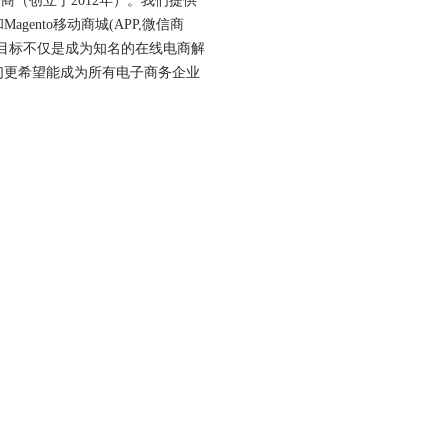
务商（创立于2012年）。我们提供
agento移动商城(APP,微信商
目标不仅是成为知名的在线电商解
们更希望能成为所有电子商务企业