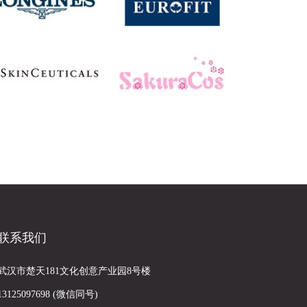
联系我们
武汉市楚天181文化创意产业园8号楼
13125097698 (微信同号)