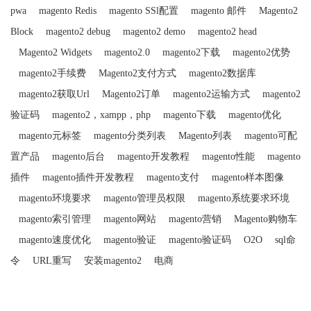
pwa
magento Redis
magento SSl配置
magento 邮件
Magento2
Block
magento2 debug
magento2 demo
magento2 head
Magento2 Widgets
magento2.0
magento2下载
magento2优势
magento2手续费
Magento2支付方式
magento2数据库
magento2获取Url
Magento2订单
magento2运输方式
magento2
验证码
magento2，xampp，php
magento下载
magento优化
magento元标签
magento分类列表
Magento列表
magento可配
置产品
magento后台
magento开发教程
magento性能
magento
插件
magento插件开发教程
magento支付
magento样本图像
magento环境要求
magento管理员权限
magento系统要求环境
magento索引管理
magento网站
magento营销
Magento购物车
magento速度优化
magento验证
magento验证码
O2O
sql命
令
URL重写
安装magento2
电商