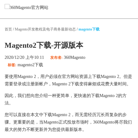
Magento服务
首页
/
Magento开发教程及电子商务最新动态
/
magento下载
Magento网站设计
Magento网站开发
Magento2下载-开源版本
Magento迁移
Magento性能优化
2020/12/20 上午10:11
360Magento
发布者:
Magento App开发
magento2下载
标签:
Magento技术支持
要使用Magento 2，用户必须在官方网站资源上下载Magento 2。但是
需要登录或注册新帐户，Magento 2下载变得麻烦或花费大量时间。
精选案例
因此，我们想向您介绍一种更简单，更快速的下载Magento 2的方
法。
关于我们
您可以直接在本文中下载Magento 2，而无需经历冗长而复杂的步
博客
骤。更重要的是，当Magento正式投放市场时，360Magento将尽我们
最大的努力不断更新并为您提供最新版本。