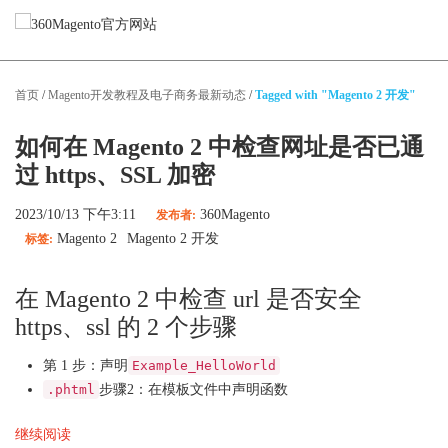
Magento服务
首页
/
Magento开发教程及电子商务最新动态
/
Tagged with "Magento 2 开发"
Magento网站设计
Magento网站开发
如何在 Magento 2 中检查网址是否已通
Magento迁移
过 https、SSL 加密
Magento性能优化
Magento App开发
2023/10/13 下午3:11
360Magento
发布者:
Magento技术支持
Magento 2
Magento 2 开发
标签:
精选案例
在 Magento 2 中检查 url 是否安全
https、ssl 的 2 个步骤
关于我们
第 1 步：声明
Example_HelloWorld
博客
.phtml
步骤2：在模板文件中声明函数
继续阅读