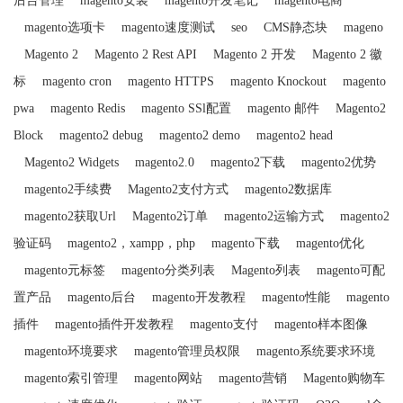
后台管理
magento安装
magento开发笔记
magento电商
magento选项卡
magento速度测试
seo
CMS静态块
mageno
Magento 2
Magento 2 Rest API
Magento 2 开发
Magento 2 徽
标
magento cron
magento HTTPS
magento Knockout
magento
pwa
magento Redis
magento SSl配置
magento 邮件
Magento2
Block
magento2 debug
magento2 demo
magento2 head
Magento2 Widgets
magento2.0
magento2下载
magento2优势
magento2手续费
Magento2支付方式
magento2数据库
magento2获取Url
Magento2订单
magento2运输方式
magento2
验证码
magento2，xampp，php
magento下载
magento优化
magento元标签
magento分类列表
Magento列表
magento可配
置产品
magento后台
magento开发教程
magento性能
magento
插件
magento插件开发教程
magento支付
magento样本图像
magento环境要求
magento管理员权限
magento系统要求环境
magento索引管理
magento网站
magento营销
Magento购物车