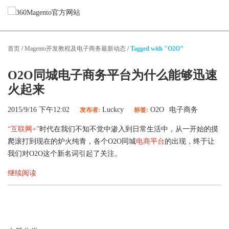
Magento服务
首页
/
Magento开发教程及电子商务最新动态
/
Tagged with "O2O"
Magento网站设计
Magento网站开发
O2O同城电子商务平台为什么能够迅速
Magento迁移
火起来
Magento性能优化
Magento App开发
2015/9/16 下午12:02
Luckcy
O2O
电子商务
发布者:
标签:
Magento技术支持
“互联网+”
时代在我们不知不觉中渗入到日常生活中，从一开始的摸
爬滚打到现在的炉火纯青，各个O2O同城
电商平台
的出现，终于让
精选案例
我们对O2O这个新名词引起了关注。
关于我们
继续阅读
博客