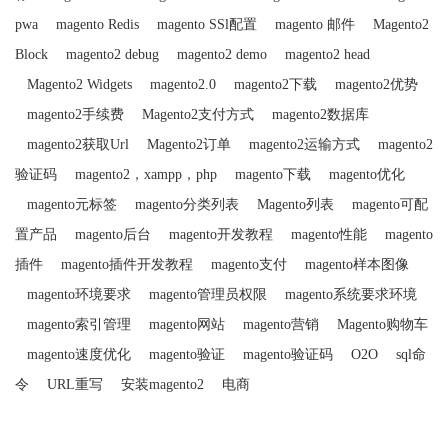
pwa
magento Redis
magento SSl配置
magento 邮件
Magento2
Block
magento2 debug
magento2 demo
magento2 head
Magento2 Widgets
magento2.0
magento2下载
magento2优势
magento2手续费
Magento2支付方式
magento2数据库
magento2获取Url
Magento2订单
magento2运输方式
magento2
验证码
magento2，xampp，php
magento下载
magento优化
magento元标签
magento分类列表
Magento列表
magento可配
置产品
magento后台
magento开发教程
magento性能
magento
插件
magento插件开发教程
magento支付
magento样本图像
magento环境要求
magento管理员权限
magento系统要求环境
magento索引管理
magento网站
magento营销
Magento购物车
magento速度优化
magento验证
magento验证码
O2O
sql命
令
URL重写
安装magento2
电商