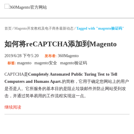
Magento服务
首页
/
Magento开发教程及电子商务最新动态
/
Tagged with "magento验证码"
Magento网站设计
Magento网站开发
如何将reCAPTCHA添加到Magento
Magento迁移
Magento性能优化
2019/6/28 下午5:20
360Magento
发布者:
Magento App开发
magento
magento安全
magento验证码
标签:
Magento技术支持
CAPTCHA是
Completely Automated Public Turing Test to Tell
Computers and Humans Apart.
的简称，它用于确定您网站上的用户
精选案例
是否是人。它所服务的基本目的是阻止垃圾邮件并防止网站受到攻
击，并通过简单易用的工作流程实现这一点。
关于我们
继续阅读
博客