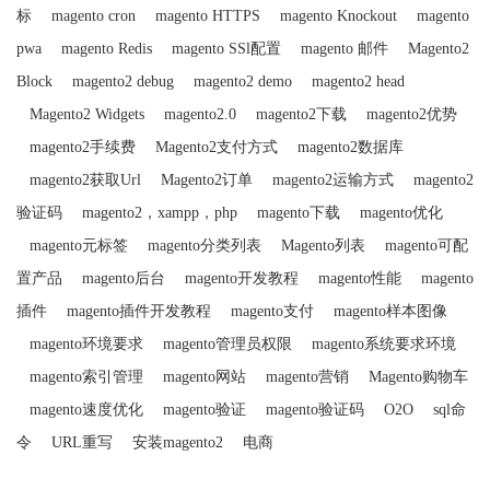
标
magento cron
magento HTTPS
magento Knockout
magento
pwa
magento Redis
magento SSl配置
magento 邮件
Magento2
Block
magento2 debug
magento2 demo
magento2 head
Magento2 Widgets
magento2.0
magento2下载
magento2优势
magento2手续费
Magento2支付方式
magento2数据库
magento2获取Url
Magento2订单
magento2运输方式
magento2
验证码
magento2，xampp，php
magento下载
magento优化
magento元标签
magento分类列表
Magento列表
magento可配
置产品
magento后台
magento开发教程
magento性能
magento
插件
magento插件开发教程
magento支付
magento样本图像
magento环境要求
magento管理员权限
magento系统要求环境
magento索引管理
magento网站
magento营销
Magento购物车
magento速度优化
magento验证
magento验证码
O2O
sql命
令
URL重写
安装magento2
电商