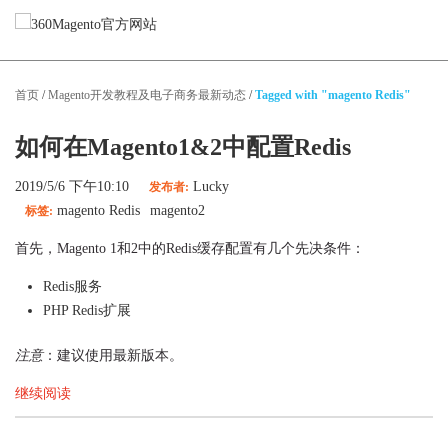
Magento服务
首页
/
Magento开发教程及电子商务最新动态
/
Tagged with "magento Redis"
Magento网站设计
Magento网站开发
如何在Magento1&2中配置Redis
Magento迁移
Magento性能优化
2019/5/6 下午10:10
Lucky
发布者:
Magento App开发
magento Redis
magento2
标签:
Magento技术支持
首先，Magento 1和2中的Redis缓存配置有几个先决条件：
Redis服务
精选案例
PHP Redis扩展
关于我们
注意
：建议使用最新版本。
博客
继续阅读