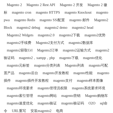
Magento 2
Magento 2 Rest API
Magento 2 开发
Magento 2 徽
标
magento cron
magento HTTPS
magento Knockout
magento
pwa
magento Redis
magento SSl配置
magento 邮件
Magento2
Block
magento2 debug
magento2 demo
magento2 head
Magento2 Widgets
magento2.0
magento2下载
magento2优势
magento2手续费
Magento2支付方式
magento2数据库
magento2获取Url
Magento2订单
magento2运输方式
magento2
验证码
magento2，xampp，php
magento下载
magento优化
magento元标签
magento分类列表
Magento列表
magento可配
置产品
magento后台
magento开发教程
magento性能
magento
插件
magento插件开发教程
magento支付
magento样本图像
magento环境要求
magento管理员权限
magento系统要求环境
magento索引管理
magento网站
magento营销
Magento购物车
magento速度优化
magento验证
magento验证码
O2O
sql命
令
URL重写
安装magento2
电商