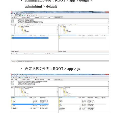
admin主题文件夹：
ROOT > app > design >
adminhtml > default
自定义JS文件夹：
ROOT > app > js