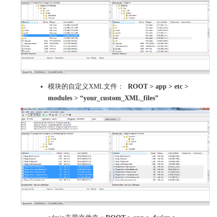
模块的自定义XML文件：
ROOT > app > etc >
modules > “your_custom_XML_files”