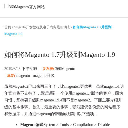
Magento服务
首页
/
Magento开发教程及电子商务最新动态
/
如何将Magento 1.7升级到
Magento网站设计
Magento 1.9
Magento网站开发
Magento迁移
Magento性能优化
如何将Magento 1.7升级到Magento 1.9
Magento App开发
Magento技术支持
2019/6/25 下午5:09
360Magento
发布者:
magento
magento升级
标签:
精选案例
虽然Magento2已出来两三年了，比magento1更优秀，虽然magento1明
年官方将不支持了，最近遇到一个使用magento1.7版本的客户，因为
关于我们
习惯，坚持要升级到magento1.9.4而不是magento2。下面主要介绍升
级的基本步骤。首先，最重要的步骤，强烈建议备份您的网站程序
博客
和数据库，并通过magento的管理面板禁用以下选项：
Magento编译
System > Tools > Compilation > Disable