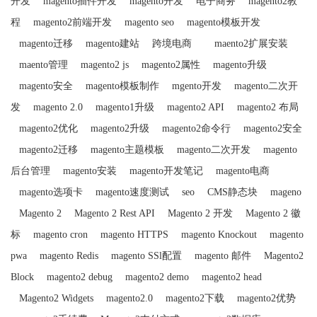
开发
magento插件开发
magento开发
电子商务
magento2教
程
magento2前端开发
magento seo
magento模板开发
magento迁移
magento建站
跨境电商
maento2扩展安装
maento管理
magento2 js
magento2属性
magento升级
magento安全
magento模板制作
mgento开发
magento二次开
发
magento 2.0
magento1升级
magento2 API
magento2 布局
magento2优化
magento2升级
magento2命令行
magento2安全
magento2迁移
magento主题模板
magento二次开发
magento
后台管理
magento安装
magento开发笔记
magento电商
magento选项卡
magento速度测试
seo
CMS静态块
mageno
Magento 2
Magento 2 Rest API
Magento 2 开发
Magento 2 徽
标
magento cron
magento HTTPS
magento Knockout
magento
pwa
magento Redis
magento SSl配置
magento 邮件
Magento2
Block
magento2 debug
magento2 demo
magento2 head
Magento2 Widgets
magento2.0
magento2下载
magento2优势